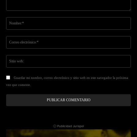
Comentario:
No
Co
ele
Sit
we
Guardar mi nombre, correo electrónico y sitio web en este navegador la próxima
vez que comente.
ⓘ Publicidad Jurispol