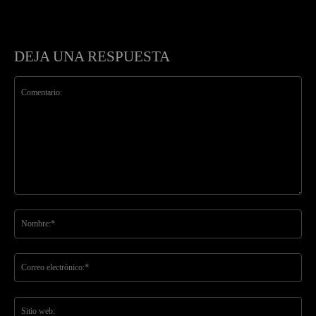
DEJA UNA RESPUESTA
Comentario:
No
Co
ele
Sit