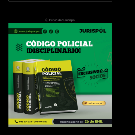
ⓘ Publicidad Jurispol