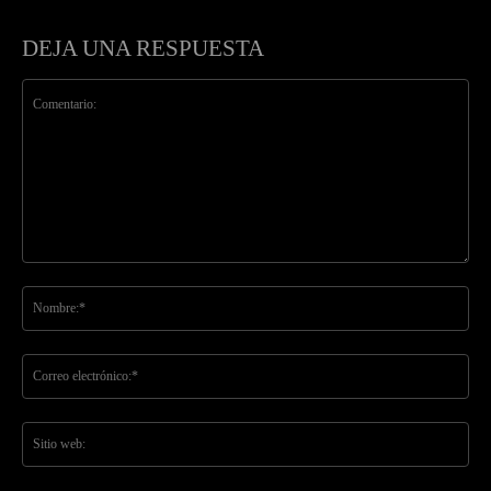
DEJA UNA RESPUESTA
Comentario:
No
Co
ele
Sit
we