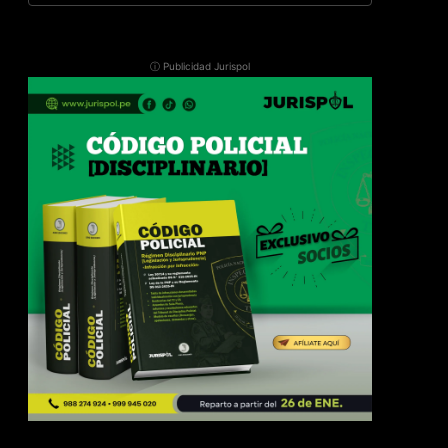
ⓘ Publicidad Jurispol