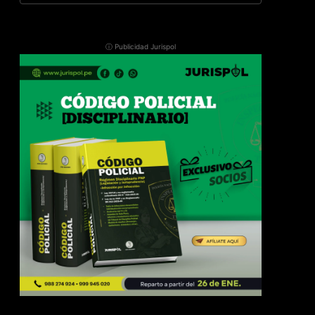
ⓘ Publicidad Jurispol