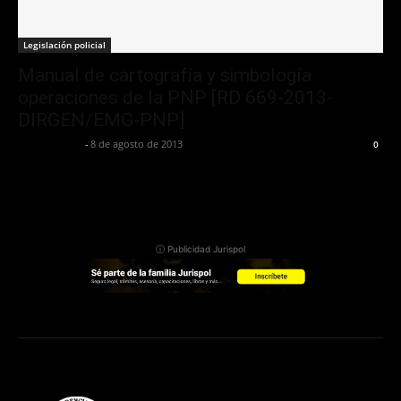
Legislación policial
Manual de cartografía y simbología
operaciones de la PNP [RD 669-2013-
DIRGEN/EMG-PNP]
Jurispol Perú
-
8 de agosto de 2013
0
ⓘ Publicidad Jurispol