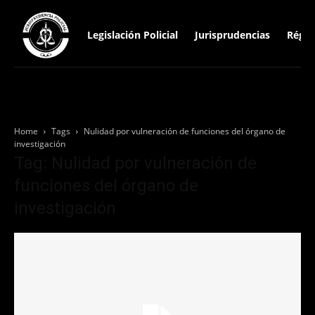
Legislación Policial
Jurisprudencias
Régim
Home
Tags
Nulidad por vulneración de funciones del órgano de
investigación
Tag: Nulidad por vulneración de
funciones del órgano de
investigación