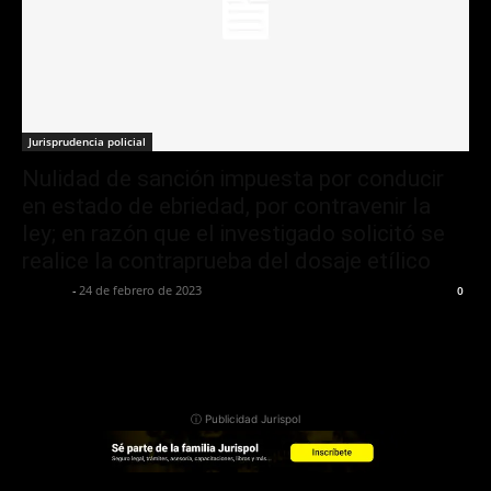
Jurisprudencia policial
Nulidad de sanción impuesta por conducir
en estado de ebriedad, por contravenir la
ley; en razón que el investigado solicitó se
realice la contraprueba del dosaje etílico
Jurispol
-
24 de febrero de 2023
0
ⓘ Publicidad Jurispol