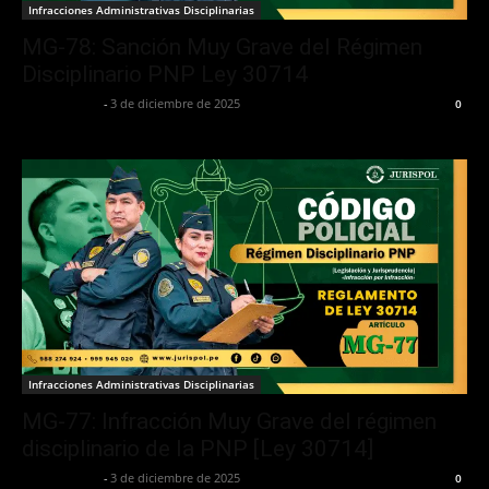
Infracciones Administrativas Disciplinarias
MG-78: Sanción Muy Grave del Régimen
Disciplinario PNP Ley 30714
Jurispol Perú
-
3 de diciembre de 2025
0
Infracciones Administrativas Disciplinarias
MG-77: Infracción Muy Grave del régimen
disciplinario de la PNP [Ley 30714]
Jurispol Perú
-
3 de diciembre de 2025
0