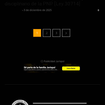
disciplinario de la PNP [Ley 30714]
Jurispol Perú
-
3 de diciembre de 2025
0
1
2
3
ⓘ Publicidad Jurispol