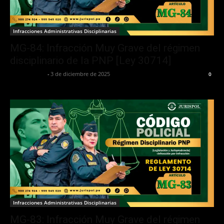
Infracciones Administrativas Disciplinarias
MG-84: Infracción Muy Grave del régimen
disciplinario de la PNP [Ley 30714]
Jurispol Perú
-
3 de diciembre de 2025
0
Infracciones Administrativas Disciplinarias
MG-83: Infracción Muy Grave del régimen