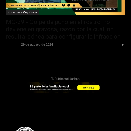
Infracción Muy Grave
MG-39.- Golpe de puño en el rostro, no
deviene en gravosa, razón por la cual, no
resulta idónea para configurar la infracción
Jurispol
-
29 de agosto de 2024
0
ⓘ Publicidad Jurispol