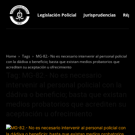
Legislación Policial
Jurisprudencias
Régim
Home
Tags
MG-82.- No es necesario intervenir al personal policial
con la dádiva o beneficio; basta que existan medios probatorios que
acrediten su aceptación u ofrecimiento
Tag: MG-82.- No es necesario
intervenir al personal policial con la
dádiva o beneficio; basta que existan
medios probatorios que acrediten su
aceptación u ofrecimiento