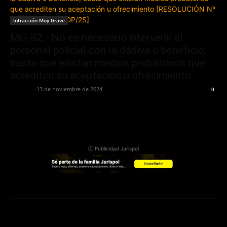
Infracción Muy Grave
MG-82.- No es necesario intervenir al
personal policial con la dádiva o beneficio;
basta que existan medios probatorios que
acrediten su aceptación u ofrecimiento
Jurispol
-
13 de noviembre de 2024
0
ⓘ Publicidad Jurispol