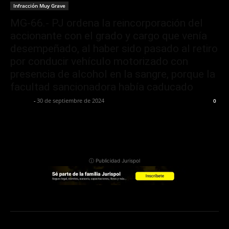
Infracción Muy Grave
MG-66.- PJ ordena la reincorporación del
accionante con el grado y cargo que venía
desempeñado, al haber sido pasado al retiro
por conducir vehículo motorizado con
presencia de alcohol en la sangre, porque la
facultad sancionadora había caducado
Jurispol
-
30 de septiembre de 2024
0
ⓘ Publicidad Jurispol