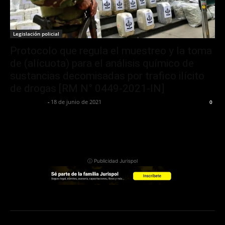
Legislación policial
Protocolo que regula el muestreo y la toma
de (alícuota) para el análisis químico de
sustancias decomisadas por trafico ilícito
de drogas [RM N° 0449-2021-IN]
Jurispol Perú
-
18 de junio de 2021
0
ⓘ Publicidad Jurispol