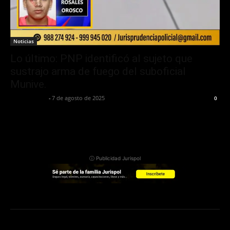
Noticias
Lo último: PNP identificó al sujeto que
sustrajo arma de fuego del suboficial
Munive.
Jurispol Perú
-
7 de agosto de 2025
0
ⓘ Publicidad Jurispol