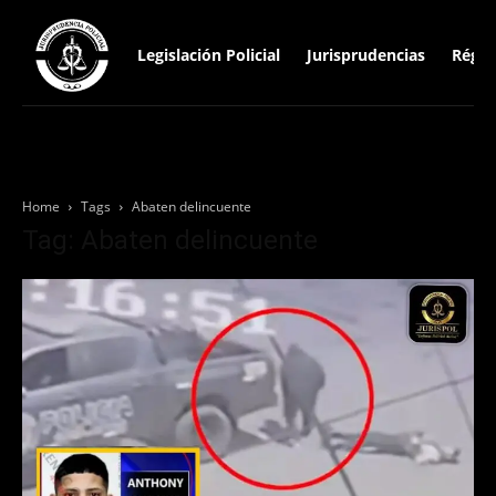
Legislación Policial
Jurisprudencias
Régim
Home
Tags
Abaten delincuente
Tag: Abaten delincuente