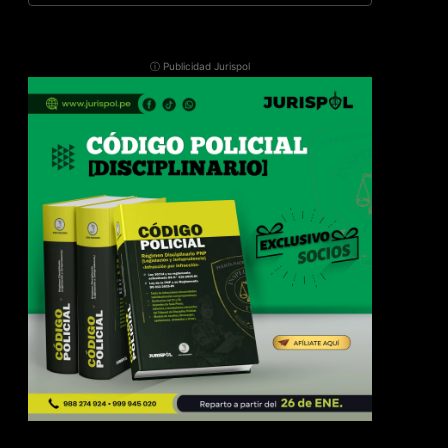
ⓘ Publicidad Jurispol