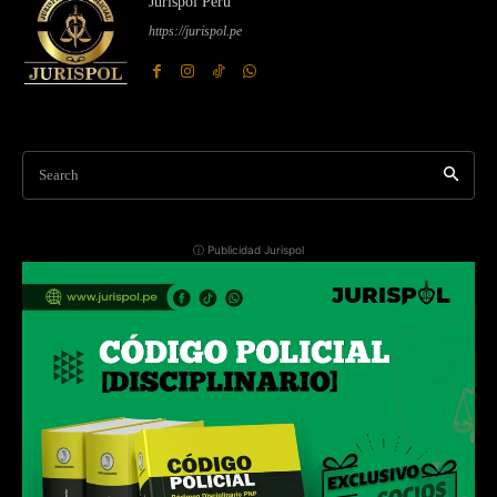
Jurispol Perú
https://jurispol.pe
Search
ⓘ Publicidad Jurispol