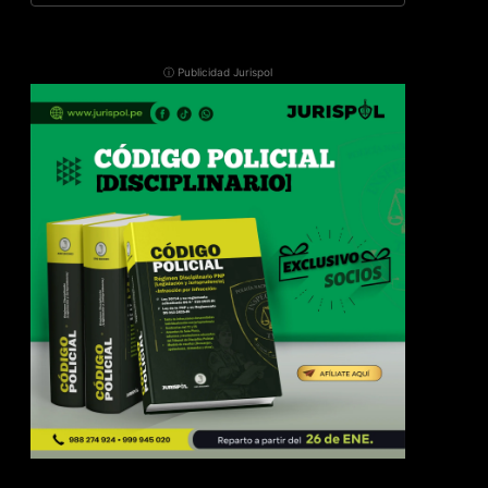
ⓘ Publicidad Jurispol