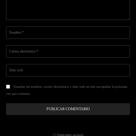
Comentario:
No
Co
ele
Sit
we
Guardar mi nombre, correo electrónico y sitio web en este navegador la próxima
vez que comente.
ⓘ Publicidad Jurispol