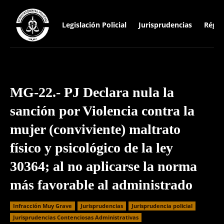
Legislación Policial
Jurisprudencias
Régim
MG-22.- PJ Declara nula la
sanción por Violencia contra la
mujer (conviviente) maltrato
físico y psicológico de la ley
30364; al no aplicarse la norma
más favorable al administrado
Infracción Muy Grave
Jurisprudencias
Jurisprudencia policial
Jurisprudencias Contenciosas Administrativas