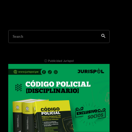
Search
ⓘ Publicidad Jurispol