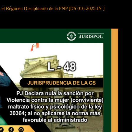
a el Régimen Disciplinario de la PNP [DS 016-2025-IN ]