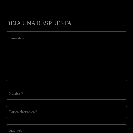
DEJA UNA RESPUESTA
Comentario:
No
Co
ele
Sit