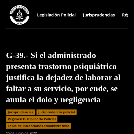
Legislación Policial
Jurisprudencias
Régim
G-39.- Si el administrado
presenta trastorno psiquiátrico
justifica la dejadez de laborar al
faltar a su servicio, por ende, se
anula el dolo y negligencia
Jurisprudencias
Jurisprudencia policial
Régimen Disciplinario Policial
⁠Tabla de infracciones administrativas
15 de junio de 2022