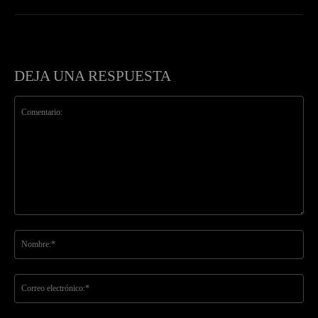
DEJA UNA RESPUESTA
Comentario:
No
Co
ele