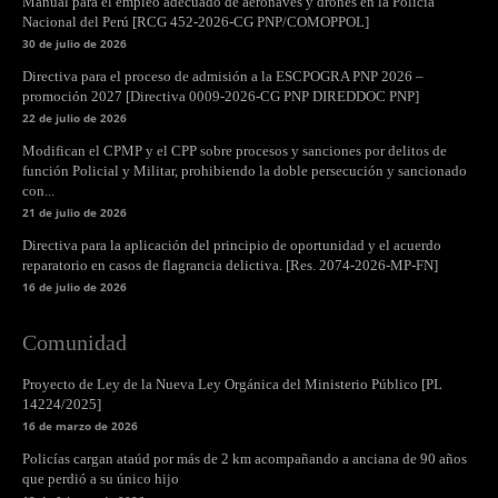
Manual para el empleo adecuado de aeronaves y drones en la Policía
Nacional del Perú [RCG 452-2026-CG PNP/COMOPPOL]
30 de julio de 2026
Directiva para el proceso de admisión a la ESCPOGRA PNP 2026 –
promoción 2027 [Directiva 0009-2026-CG PNP DIREDDOC PNP]
22 de julio de 2026
Modifican el CPMP y el CPP sobre procesos y sanciones por delitos de
función Policial y Militar, prohibiendo la doble persecución y sancionado
con...
21 de julio de 2026
Directiva para la aplicación del principio de oportunidad y el acuerdo
reparatorio en casos de flagrancia delictiva. [Res. 2074-2026-MP-FN]
16 de julio de 2026
Comunidad
Proyecto de Ley de la Nueva Ley Orgánica del Ministerio Público [PL
14224/2025]
16 de marzo de 2026
Policías cargan ataúd por más de 2 km acompañando a anciana de 90 años
que perdió a su único hijo