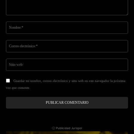
Comentario:
No
Co
ele
Sit
we
Guardar mi nombre, correo electrónico y sitio web en este navegador la próxima
vez que comente.
ⓘ Publicidad Jurispol