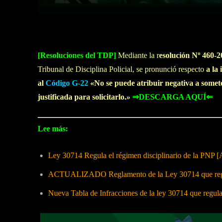
Facebook
Twitter
Cuota
[Resoluciones del TDP]
Mediante la r
esolución Nº 460-
Tribunal de Disciplina Policial, se pronunció respecto
a la
al
Código
G-22
«No se puede atribuir negativa a somete
justificada para solicitarlo.
»
⇒DESCARGA AQUÍ⇐
Lee más:
Ley 30714 Regula el régimen disciplinario de la PNP [
ACTUALIZADO Reglamento de la Ley 30714 que regula
Nueva Tabla de Infracciones de la ley 30714 que regul