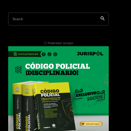
Search
ⓘ Publicidad Jurispol