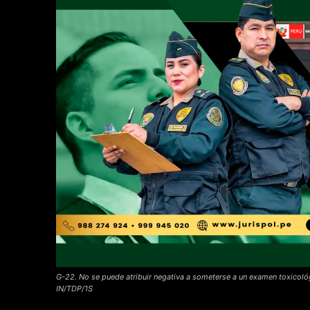
G-22. No se puede atribuir negativa a someterse a un examen toxicológ
IN/TDP/1S