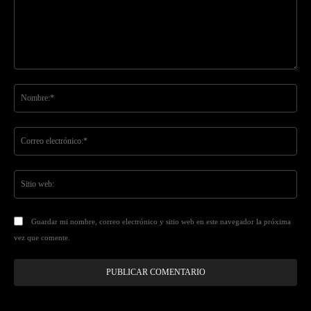
Comentario:
No
Co
ele
Sit
we
Guardar mi nombre, correo electrónico y sitio web en este navegador la próxima
vez que comente.