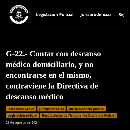
Legislación Policial
Jurisprudencias
Régim
G-22.- Contar con descanso
médico domiciliario, y no
encontrarse en el mismo,
contraviene la Directiva de
descanso médico
Infracción Grave
Jurisprudencias
Jurisprudencia policial
Legislación policial
Resoluciones del Tribunal de Disciplina Policial
29 de agosto de 2024