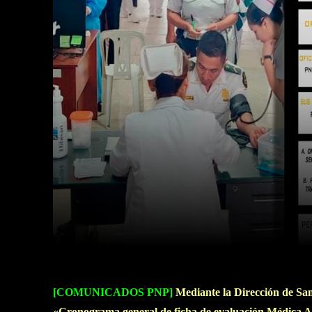
Facebook
Twitter
Cuota
[COMUNICADOS PNP]
Mediante l
a Dirección de San
«Cronograma general de ficha de evaluación Médica