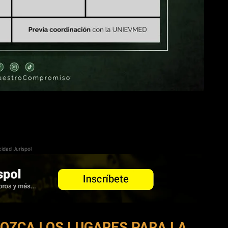
cidad Jurispol
NOZCA LOS LUGARES PARA LA