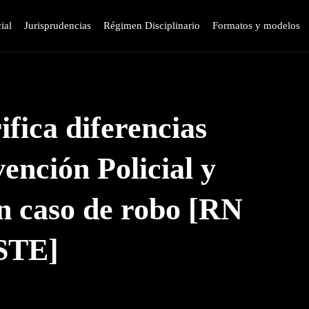
ial
Jurisprudencias
Régimen Disciplinario
Formatos y modelos
fica diferencias
ención Policial y
n caso de robo [RN
STE]