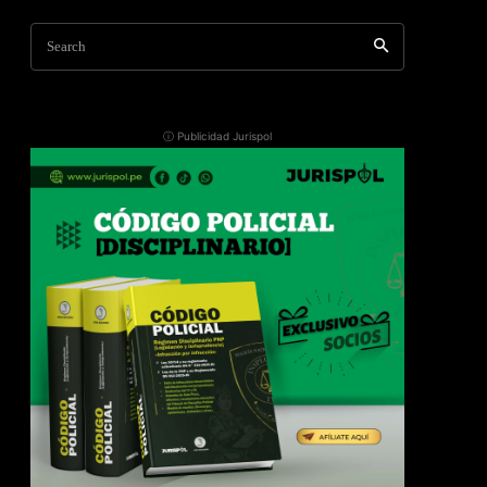
Search
ⓘ Publicidad Jurispol