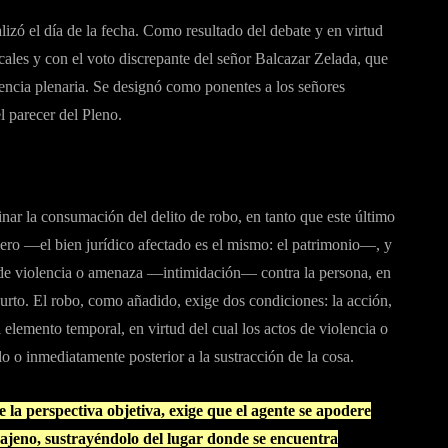
lizó el día de la fecha. Como resultado del debate y en virtud
ales y con el voto discrepante del señor Balcazar Zelada, que
tencia plenaria. Se designó como ponentes a los señores
 parecer del Pleno.
minar la consumación del delito de robo, en tanto que este último
imero —el bien jurídico afectado es el mismo: el patrimonio—, y
a de violencia o amenaza —intimidación— contra la persona, en
hurto. El robo, como añadido, exige dos condiciones: la acción,
l elemento temporal, en virtud del cual los actos de violencia o
lo o inmediatamente posterior a la sustracción de la cosa.
de la perspectiva objetiva, exige que el agente se apodere
 ajeno, sustrayéndolo del lugar donde se encuentra