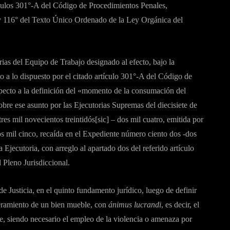
tículos 301°-A del Código de Procedimientos Penales,
 y 116° del Texto Único Ordenado de la Ley Orgánica del
rias del Equipo de Trabajo designado al efecto, bajo la
 a lo dispuesto por el citado artículo 301°-A del Código de
specto a la definición del «momento de la consumación del
obre ese asunto por las Ejecutorias Supremas del diecisiete de
es mil novecientos treintidós[sic] – dos mil cuatro, emitida por
os mil cinco, recaída en el Expediente número ciento dos -dos
 Ejecutoria, con arreglo al apartado dos del referido artículo
 Pleno Jurisdiccional.
 Justicia, en el quinto fundamento jurídico, luego de definir
oderamiento de un bien mueble, con
ánimus lucrandi
, es decir, el
e, siendo necesario el empleo de la violencia o amenaza por