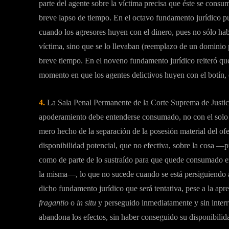
parte del agente sobre la víctima precisa que éste se cons
breve lapso de tiempo. En el octavo fundamento jurídico 
cuando los agresores huyen con el dinero, pues no sólo ha
víctima, sino que se lo llevaban (reemplazo de un dominio 
breve tiempo. En el noveno fundamento jurídico reiteró q
momento en que los agentes delictivos huyen con el botín, 
4.
La Sala Penal Permanente de la Corte Suprema de Justici
apoderamiento debe entenderse consumado, no con el solo
mero hecho de la separación de la posesión material del of
disponibilidad potencial, que no efectiva, sobre la cosa —
como de parte de lo sustraído para que quede consumado en s
la misma—, lo que no sucede cuando se está persiguiendo a
dicho fundamento jurídico que será tentativa, pese a la ap
fragantio
o
in situ
y perseguido inmediatamente y sin interru
abandona los efectos, sin haber conseguido su disponibili