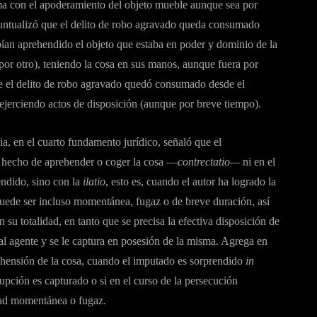
uma con el apoderamiento del objeto mueble aunque sea por
puntualizó que el delito de robo agravado queda consumado
bían aprehendido el objeto que estaba en poder y dominio de la
por otro), teniendo la cosa en sus manos, aunque fuera por
ue el delito de robo agravado quedó consumado desde el
ejerciendo actos de disposición (aunque por breve tiempo).
a, en el cuarto fundamento jurídico, señaló que el
 hecho de aprehender o coger la cosa —
contrectatio—
ni en el
endido, sino con la
ilatio
, esto es, cuando el autor ha logrado la
puede ser incluso momentánea, fugaz o de breve duración, así
u totalidad, en tanto que se precisa la efectiva disposición de
l agente y se le captura en posesión de la misma. Agrega en
rehensión de la cosa, cuando el imputado es sorprendido
in
pción es capturado o si en el curso de la persecución
dad momentánea o fugaz.