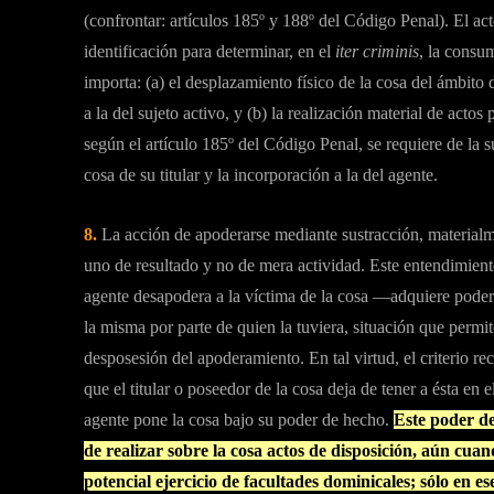
(confrontar: artículos 185º y 188º del Código Penal). El ac
identificación para determinar, en el
iter criminis
, la consu
importa: (a) el desplazamiento físico de la cosa del ámbit
a la del sujeto activo, y (b) la realización material de acto
según el artículo 185º del Código Penal, se requiere de la su
cosa de su titular y la incorporación a la del agente.
8.
La acción de apoderarse mediante sustracción, materialme
uno de resultado y no de mera actividad. Este entendimiento
agente desapodera a la víctima de la cosa —adquiere poder 
la misma por parte de quien la tuviera, situación que permi
desposesión del apoderamiento. En tal virtud, el criterio re
que el titular o poseedor de la cosa deja de tener a ésta en
agente pone la cosa bajo su poder de hecho.
Este poder de
de realizar sobre la cosa actos de disposición, aún cuan
potencial ejercicio de facultades dominicales; sólo en 