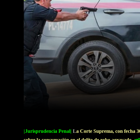
Facebook
Twitter
Cuota
|Jurisprudencia Penal|
L
a Corte Suprema, con fecha 30
sobre la consumación en el delito de robo agravado.
⇒