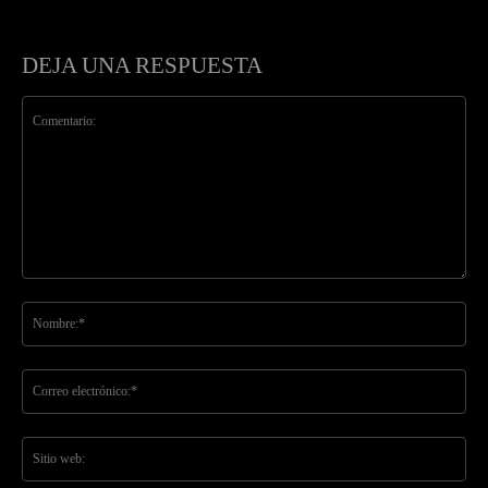
DEJA UNA RESPUESTA
Comentario:
No
Co
ele
Sit
we