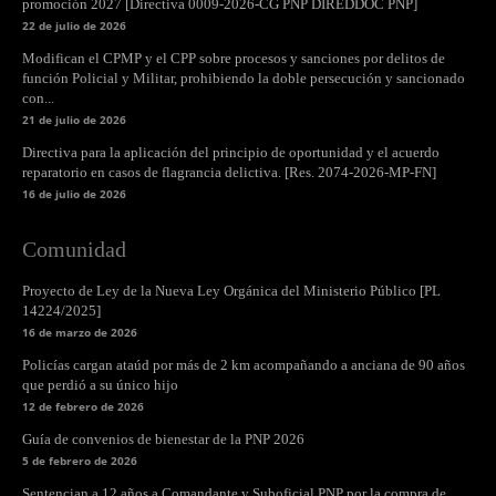
promoción 2027 [Directiva 0009-2026-CG PNP DIREDDOC PNP]
22 de julio de 2026
Modifican el CPMP y el CPP sobre procesos y sanciones por delitos de
función Policial y Militar, prohibiendo la doble persecución y sancionado
con...
21 de julio de 2026
Directiva para la aplicación del principio de oportunidad y el acuerdo
reparatorio en casos de flagrancia delictiva. [Res. 2074-2026-MP-FN]
16 de julio de 2026
Comunidad
Proyecto de Ley de la Nueva Ley Orgánica del Ministerio Público [PL
14224/2025]
16 de marzo de 2026
Policías cargan ataúd por más de 2 km acompañando a anciana de 90 años
que perdió a su único hijo
12 de febrero de 2026
Guía de convenios de bienestar de la PNP 2026
5 de febrero de 2026
Sentencian a 12 años a Comandante y Suboficial PNP por la compra de