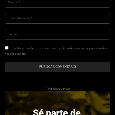
Co
ele
Sit
we
Guardar mi nombre, correo electrónico y sitio web en este navegador la próxima
vez que comente.
ⓘ Publicidad Jurispol