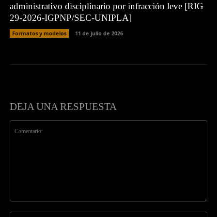
administrativo disciplinario por infracción leve [RIG
29-2026-IGPNP/SEC-UNIPLA]
Formatos y modelos
11 de julio de 2026
DEJA UNA RESPUESTA
Comentario:
No