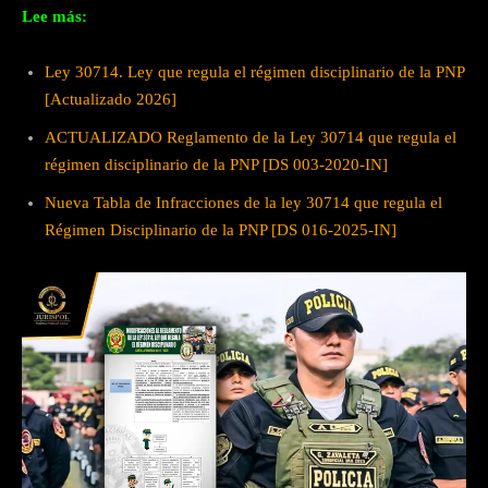
Lee más:
Ley 30714. Ley que regula el régimen disciplinario de la PNP
[Actualizado 2026]
ACTUALIZADO Reglamento de la Ley 30714 que regula el
régimen disciplinario de la PNP [DS 003-2020-IN]
Nueva Tabla de Infracciones de la ley 30714 que regula el
Régimen Disciplinario de la PNP [DS 016-2025-IN]