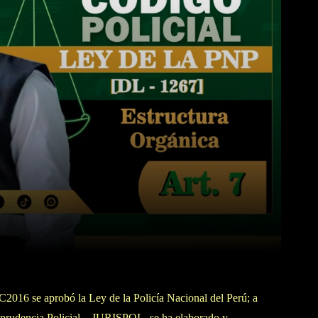
WhatsApp
Linkedin
C2016 se aprobó la Ley de la Policía Nacional del Perú; a
risprudencia Policial – JURISPOL, se ha elaborado y