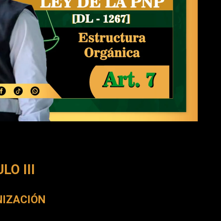
LO III
IZACIÓN