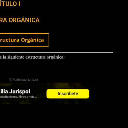
ÍTULO I
RA ORGÁNICA
structura Orgánica
e la siguiente estructura orgánica
:
ⓘ Publicidad Jurispol