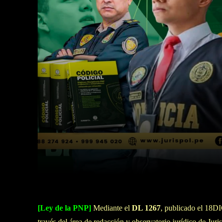
Facebook
Twitter
Cuota
[Ley de la PNP]
Mediante el
DL 1267
, publicado el 18DI
través del área de redacción y observatorio jurídico de Ju