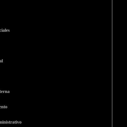
iales
al
terna
ento
inistrativo