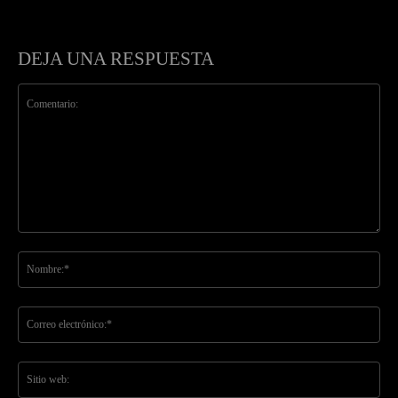
DEJA UNA RESPUESTA
Comentario:
No
Co
ele
Sit
we